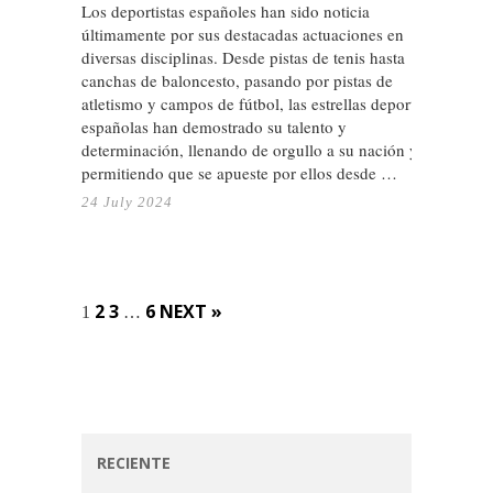
Los deportistas españoles han sido noticia
últimamente por sus destacadas actuaciones en
diversas disciplinas. Desde pistas de tenis hasta
canchas de baloncesto, pasando por pistas de
atletismo y campos de fútbol, ​​las estrellas deportivas
españolas han demostrado su talento y
determinación, llenando de orgullo a su nación y
permitiendo que se apueste por ellos desde …
24 July 2024
Posts
2
3
6
NEXT »
1
…
navigation
RECIENTE