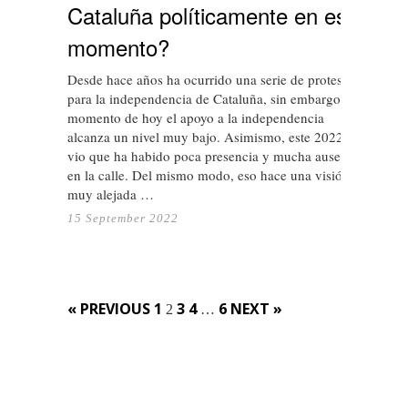
Cataluña políticamente en este
momento?
Desde hace años ha ocurrido una serie de protestas
para la independencia de Cataluña, sin embargo, al
momento de hoy el apoyo a la independencia
alcanza un nivel muy bajo. Asimismo, este 2022 se
vio que ha habido poca presencia y mucha ausencia
en la calle. Del mismo modo, eso hace una visión
muy alejada …
15 September 2022
Posts
« PREVIOUS
1
3
4
6
NEXT »
2
…
navigation